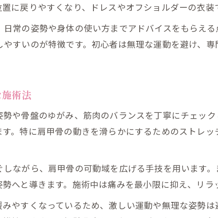
位置に戻りやすくなり、ドレスやオフショルダーの衣装
ブライダル前の美容整体活用法を徹底解説
、日常の姿勢や身体の使い方までアドバイスをもらえる
天使の羽が叶う健康的な美づくりの始め方
しやすいのが特徴です。初心者は無理な運動を避け、専
美姿勢を維持するための整体習慣のポイント
口コミで人気の健康と美のサポート法
な施術法
姿勢や骨盤のゆがみ、筋肉のバランスを丁寧にチェック
ます。特に肩甲骨の動きを滑らかにするためのストレッ
ぐしながら、肩甲骨の可動域を広げる手技を用います。
姿勢へと導きます。施術中は痛みを最小限に抑え、リラ
緩みやすくなっているため、激しい運動や無理な姿勢は