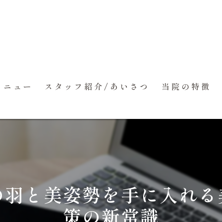
プレミ
メニュー
スタッフ紹介/あいさつ
当院の特徴
痩身／ダイエット
ブライダル整体
肩こり・腰痛
の羽と美姿勢を手に入れる
産後のお悩み/不
策の新常識
交通事故