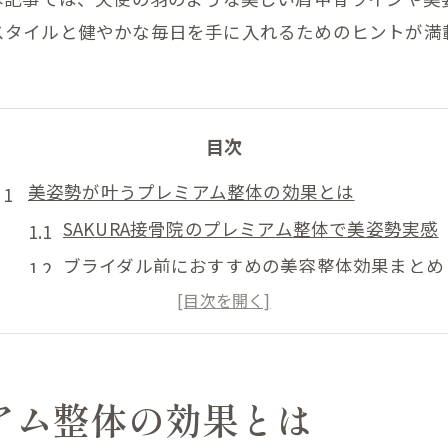
スタイルと健やかな毎日を手に入れるためのヒントが満
目次
美姿勢が叶うプレミアム整体の効果とは
SAKURA接骨院のプレミアム整体で美姿勢実感
ブライダル前におすすめの美容整体効果まとめ
天使の羽を叶える整体と美姿勢のポイント
美姿勢へ導くプレミアム整体の具体的な施術法
美容整体で肩甲骨ラインが変わる理由を解説
アム整体の効果とは
天使の羽ラインと美容整体の秘密に迫る