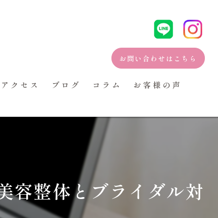
アム整体で天使の羽と美姿勢を手に入れる美容整体とブライダル対策の新常識
095-807-0551
お問い合わせはこちら
アクセス
ブログ
コラム
お客様の声
美容整体とブライダル対
妊・妊活