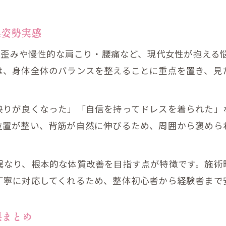
SAKURA接骨院流の天使の羽ケアの魅力
ブライダルで映える肩甲骨美容整体の秘密
美姿勢実感
美姿勢に導く天使の羽ラインの整え方
勢の歪みや慢性的な肩こり・腰痛など、現代女性が抱え
美容整体で叶える美しい背中ラインの秘訣
は、身体全体のバランスを整えることに重点を置き、見
天使の羽形成に大切な施術ポイント紹介
ブライダル前に知りたい美姿勢ケアの選び方
映りが良くなった」「自信を持ってドレスを着られた」
SAKURA接骨院のブライダル整体の選び方
位置が整い、背筋が自然に伸びるため、周囲から褒めら
美姿勢を意識したブライダルケアのコツ
天使の羽を意識したケアで自信を磨く方法
異なり、根本的な体質改善を目指す点が特徴です。施術
美容整体で花嫁姿を美しく仕上げるポイント
丁寧に対応してくれるため、整体初心者から経験者まで
口コミをもとに選ぶブライダル整体の基準
整体で実感する肩甲骨ケアと心身の変化
果まとめ
SAKURA接骨院で体験する肩甲骨ケアの効果