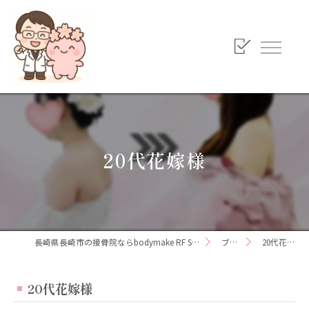
20代花嫁様
長崎県長崎市の接骨院ならbodymake RF SAKURA接骨院
ブログ
20代花嫁様
20代花嫁様